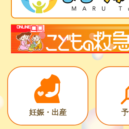
妊娠・出産
予