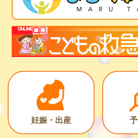
妊娠・出産
予